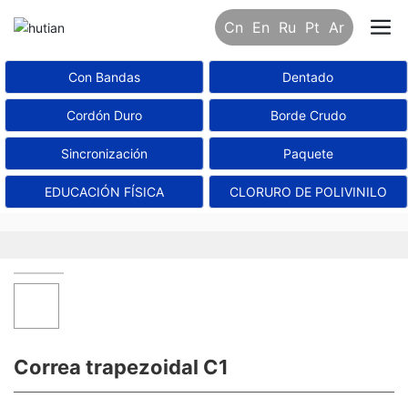
Cn
En
Ru
Pt
Ar
Con Bandas
Dentado
Cordón Duro
Borde Crudo
Sincronización
Paquete
EDUCACIÓN FÍSICA
CLORURO DE POLIVINILO
Correa trapezoidal C1